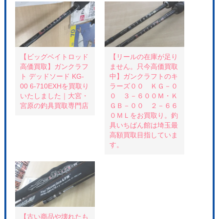
て
o
て
T
o
P
w
k
i
i
で
n
t
共
t
t
有
e
e
す
r
r
る
e
で
に
s
共
は
t
【ビッグベイトロッド
【リールの在庫が足り
有
ク
で
高価買取】ガンクラフ
ません。只今高価買取
(
リ
共
新
ッ
有
ト デッドソード KG-
中】ガンクラフトのキ
し
ク
(
い
し
新
00 6-710EXHを買取り
ラーズ００ ＫＧ－０
ウ
て
し
いたしました｜大宮・
０ ３－６００Ｍ・Ｋ
ィ
く
い
ン
だ
ウ
宮原の釣具買取専門店
ＧＢ－００ ２－６６
ド
さ
ィ
ウ
い
ン
０ＭＬをお買取り。釣
で
(
ド
具いちばん館は埼玉最
開
新
ウ
き
し
で
高額買取目指していま
ま
い
開
す
ウ
き
す。
)
ィ
ま
ン
す
ド
)
ウ
で
開
き
ま
す
)
【古い商品や壊れたも