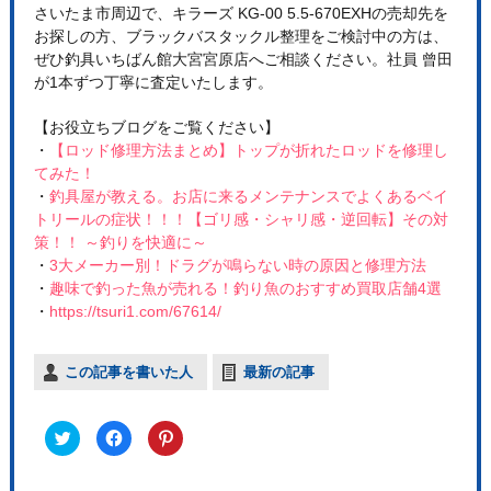
さいたま市周辺で、キラーズ KG-00 5.5-670EXHの売却先を
お探しの方、ブラックバスタックル整理をご検討中の方は、
ぜひ釣具いちばん館大宮宮原店へご相談ください。社員 曾田
が1本ずつ丁寧に査定いたします。
【お役立ちブログをご覧ください】
・
【ロッド修理方法まとめ】トップが折れたロッドを修理し
てみた！
・
釣具屋が教える。お店に来るメンテナンスでよくあるベイ
トリールの症状！！！【ゴリ感・シャリ感・逆回転】その対
策！！ ～釣りを快適に～
・
3大メーカー別！ドラグが鳴らない時の原因と修理方法
・
趣味で釣った魚が売れる！釣り魚のおすすめ買取店舗4選
・
https://tsuri1.com/67614/
この記事を書いた人
最新の記事
ク
F
ク
リ
a
リ
ッ
c
ッ
ク
e
ク
し
b
し