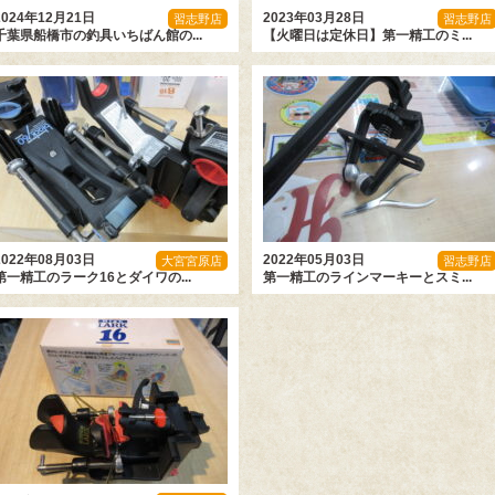
2024年12月21日
2023年03月28日
習志野店
習志野店
千葉県船橋市の釣具いちばん館の...
【火曜日は定休日】第一精工のミ...
2022年08月03日
2022年05月03日
大宮宮原店
習志野店
第一精工のラーク16とダイワの...
第一精工のラインマーキーとスミ...