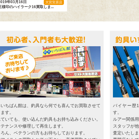
2019年03月16日
大宮宮原店
王様印のハイラーク16買取しま...
具いちばん館は、釣具なら何でも喜んでお買取させて
バイヤー歴
きます。
す。
れていても、使い込んだ釣具もお持ち込みください。
ルアー関係用
ンテナンスや修理して再生します。
スタッフが他
ちろん、ベテランの方もお待ちしております。
査定いたしま