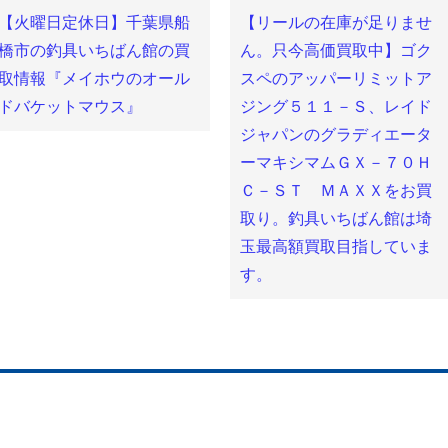
で
(新
で
【火曜日定休日】千葉県船
【リールの在庫が足りませ
開
し
開
き
い
き
ま
ウ
ま
橋市の釣具いちばん館の買
ん。只今高価買取中】ゴク
す)
ィ
す)
ン
取情報『メイホウのオール
スペのアッパーリミットア
ド
ウ
ドバケットマウス』
ジング５１１－Ｓ、レイド
で
開
き
ジャパンのグラディエータ
ま
す)
ーマキシマムＧＸ－７０Ｈ
Ｃ－ＳＴ ＭＡＸＸをお買
取り。釣具いちばん館は埼
玉最高額買取目指していま
す。