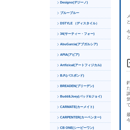
Designo(デジーノ)
ブルーブルー
DSTYLE （ディスタイル）
34(サーティー・フォー)
AbuGarcia(アブガルシア)
APIA(アピア)
Artfizical(アートフィジカル)
B.P.(バスポンド)
BREADEN(ブリーデン)
Budd&Joey(バッド&ジョイ)
CARMATE(カーメイト)
CARPENTER(カーペンター)
CB ONE(シービーワン)