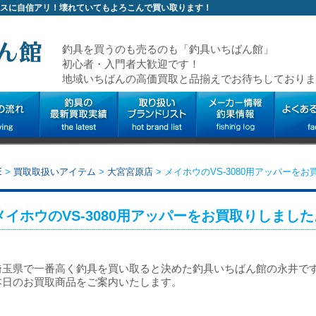
スに自信アリ！壊れていてもよろこんで買い取ります！
釣具を買うのも売るのも「釣具いちばん館」
初心者・入門者大歓迎です！
地域いちばんの高価買取と品揃えでお待ちしておりま
E
>
買取取扱いアイテム
>
大宮宮原店
>
メイホウのVS-3080用アッパーを
メイホウのVS-3080用アッパーをお買取りしました
埼玉県で一番高く釣具を買い取ると決めた釣具いちばん館の永井で
本日のお買取商品をご案内いたします。