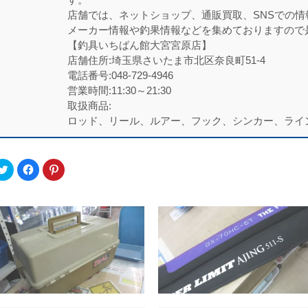
店舗では、ネットショップ、通販買取、SNSでの
メーカー情報や釣果情報などを集めておりますので
【釣具いちばん館大宮宮原店】
店舗住所:埼玉県さいたま市北区奈良町51-4
電話番号:048-729-4946
営業時間:11:30～21:30
取扱商品:
ロッド、リール、ルアー、フック、シンカー、ライ
ク
Facebook
ク
リ
で
リ
ッ
共
ッ
ク
有
ク
し
す
し
て
る
て
Twitter
に
Pinterest
で
は
で
共
ク
共
有
リ
有
(新
ッ
(新
し
ク
し
い
し
い
ウ
て
ウ
ィ
く
ィ
ン
だ
ン
ド
さ
ド
ウ
い
ウ