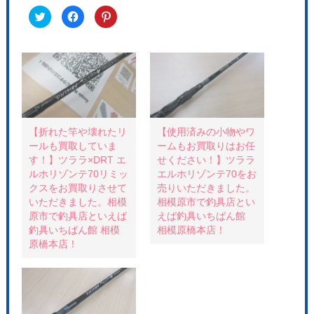
ク
F
ク
リ
a
リ
ッ
c
ッ
ク
e
ク
し
b
し
て
o
て
T
o
P
w
k
i
i
で
n
t
共
t
t
有
e
e
す
r
r
る
e
で
に
s
共
は
t
【折れた竿や壊れたリ
【使用済みの小物やワ
有
ク
で
ールも買取していま
ームもお買取りはお任
(
リ
共
新
ッ
有
す！】ツララ×DRT エ
せください！】ツララ
し
ク
(
い
し
新
ルホリゾンテ70リミッ
エルホリゾンテ70をお
ウ
て
し
クスをお買取りさせて
売りいただきました。
ィ
く
い
ン
だ
ウ
いただきました。相模
相模原市で釣具店とい
ド
さ
ィ
ウ
い
ン
原市で釣具店といえば
えば釣具いちばん館
で
(
ド
釣具いちばん館 相模
相模原橋本店！
開
新
ウ
き
し
で
原橋本店！
ま
い
開
す
ウ
き
)
ィ
ま
ン
す
ド
)
ウ
で
開