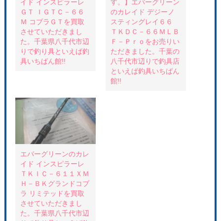
イド インスピラーレ
す。】エバーグリーン
(
リ
共
新
ッ
有
ＧＴ ＩＧＴＣ－６６
のカレイド デジーノ
し
ク
(
い
し
新
Ｍ コブラＧＴを買取
スティングレイ６６
ウ
て
し
させていただきまし
ＴＫＤＣ－６６ＭＬＢ
ィ
く
い
ン
だ
ウ
た。千葉県八千代市辺
Ｆ－Ｐｒｏをお売りい
ド
さ
ィ
ウ
い
ン
りで釣り具といえば釣
ただきました。千葉の
で
(
ド
具いちばん館!!
八千代市辺りで釣具店
開
新
ウ
き
し
で
といえば釣具いちばん
ま
い
開
す
ウ
き
館!!
)
ィ
ま
ン
す
ド
)
ウ
で
開
き
ま
す
)
エバーグリーンのカレ
イド インスピラーレ
ＴＫＩＣ－６１１ＸＭ
Ｈ－ＢＫグランドコブ
ラ リミテッドを買取
させていただきまし
た。千葉県八千代市辺