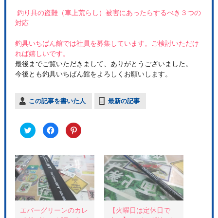
釣り具の盗難（車上荒らし）被害にあったらするべき３つの
対応
釣具いちばん館では社員を募集しています。ご検討いただけ
れば嬉しいです。
最後までご覧いただきまして、ありがとうございました。
今後とも釣具いちばん館をよろしくお願いします。
この記事を書いた人
最新の記事
ク
F
ク
リ
a
リ
ッ
c
ッ
ク
e
ク
し
b
し
て
o
て
T
o
P
w
k
i
i
で
n
t
共
t
t
有
e
e
す
r
r
る
e
で
に
s
共
は
t
エバーグリーンのカレ
【火曜日は定休日で
有
ク
で