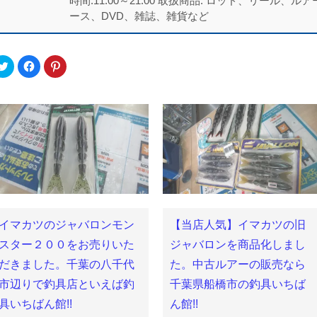
時間:11:00～21:00 取扱商品: ロッド、リール
ース、DVD、雑誌、雑貨など
ク
Facebook
ク
リ
で
リ
ッ
共
ッ
ク
有
ク
し
す
し
て
る
て
Twitter
に
Pinterest
で
は
で
共
ク
共
有
リ
有
(新
ッ
(新
し
ク
し
い
し
い
ウ
て
ウ
ィ
く
ィ
ン
だ
ン
ド
さ
ド
ウ
い
ウ
で
(新
で
イマカツのジャバロンモン
【当店人気】イマカツの旧
開
し
開
き
い
き
ま
ウ
ま
スター２００をお売りいた
ジャバロンを商品化しまし
す)
ィ
す)
ン
だきました。千葉の八千代
た。中古ルアーの販売なら
ド
ウ
市辺りで釣具店といえば釣
千葉県船橋市の釣具いちば
で
開
き
具いちばん館!!
ん館!!
ま