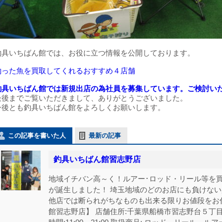
釣具いちばん館では、お役に立つ情報を公開しております。
釣った魚を買取してくれるおすすめ４店舗
釣具いちばん館では新規出店の為社員を募集しています。ご検討い
最後までご覧いただきまして、ありがとうございました。
今後とも釣具いちばん館をよろしくお願いします。
この記事を書いた人
最新の記事
釣具いちばん館習志野店
地域イチバン高～く！ルアー･ロッド・リール等を買
が誕生しました！ 埼玉地域のどのお店にも負けな
他店では断られがちなものも出来る限りお値段をお
館習志野店】 店舗住所:千葉県船橋市習志野台５丁目21-18