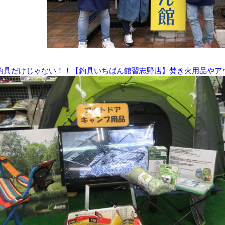
釣具だけじゃない！！【釣具いちばん館習志野店】焚き火用品やア