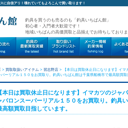
スに自信アリ！壊れていてもよろこんで買い取ります！
釣具を買うのも売るのも「釣具いちばん館」
初心者・入門者大歓迎です！
地域いちばんの高価買取と品揃えでお待ちしておりま
E
>
買取取扱いアイテム
>
習志野店
>
【本日は買取休止日になります】イマ
ーパーリアル１５０をお買取り。釣具いちばん館は千葉県船橋市で最高額買取
【本日は買取休止日になります】イマカツのジャバ
ャバロンスーパーリアル１５０をお買取り。釣具い
最高額買取目指しています。