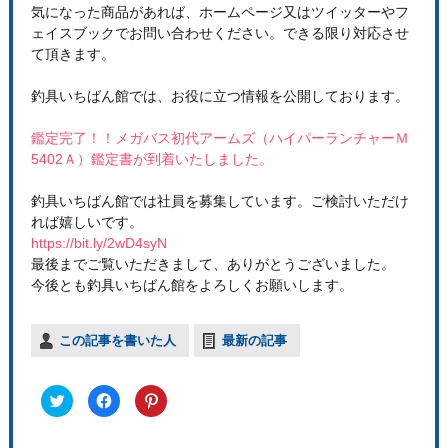
気になった商品があれば、ホームページ又はツイッターやフ
ェイスブックでお問い合わせください。できる限り対応させ
て頂きます。
釣具いちばん館では、お役に立つ情報を公開しております。
鑑定完了！！メガバス初代アームズ（ハイパーランチャーＭ
5402Ａ）鑑定書が到着いたしました。
釣具いちばん館では社員を募集しています。ご検討いただけ
れば嬉しいです。
https://bit.ly/2wD4syN
最後までご覧いただきまして、ありがとうございました。
今後とも釣具いちばん館をよろしくお願いします。
この記事を書いた人
最新の記事
ク
F
ク
リ
a
リ
ッ
c
ッ
ク
e
ク
し
b
し