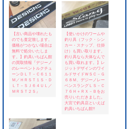
て
o
て
T
o
P
w
k
i
i
で
n
t
共
t
t
有
e
e
す
r
r
る
e
で
に
s
共
は
t
【古い商品や壊れたも
【使いかけのワームや
有
ク
で
のでも査定致します。
釣り具（フック・シン
(
リ
共
新
ッ
有
価格がつかない場合は
カー・スナップ、仕掛
し
ク
(
い
し
新
無料で処分いたしま
け）も買い取ります。
ウ
て
し
す。】釣具いちばん館
釣り具なら大体なんで
ィ
く
い
ン
だ
ウ
の買取情報『デジーノ
も買い取れます。】レ
ド
さ
ィ
ウ
い
ン
のレーベントルクチュ
ジットデザインのワイ
で
(
ド
ーンＤＬＴ－Ｃ６１１
ルドサイドＷＳＣ－Ｇ
開
新
ウ
き
し
で
Ｍ／ＨＲＳＴ１Ｓ・Ｄ
６８Ｍ、デジーノレー
ま
い
開
す
ウ
き
ＬＴ－ＳＪ６４ＵＬ／
ベンスラングＬＳ－Ｃ
)
ィ
ま
ＭＲＳＴ２Ｓ』
７６Ｈ＋ＲＸ－Ｂをお
ン
す
ド
)
売りいただきました。
ウ
で
大宮で釣具店といえば
開
釣具いちばん館!!
き
ま
す
)