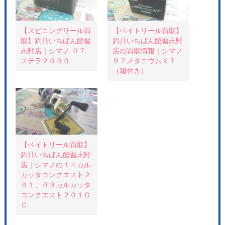
t
共
t
t
有
e
e
す
r
r
る
e
で
に
s
共
は
t
【スピニングリール買
【ベイトリール買取】
有
ク
で
取】釣具いちばん館習
釣具いちばん館習志野
(
リ
共
新
ッ
有
志野店｜シマノ ０７
店の買取情報｜シマノ
し
ク
(
い
し
新
ステラ２０００
９７メタニウムＸＴ
ウ
て
し
（箱付き）
ィ
く
い
ン
だ
ウ
ド
さ
ィ
ウ
い
ン
で
(
ド
開
新
ウ
き
し
で
ま
い
開
す
ウ
き
)
ィ
ま
ン
す
ド
)
【ベイトリール買取】
ウ
で
釣具いちばん館習志野
開
き
店｜シマノの１４カル
ま
カッタコンクエスト２
す
)
０１、０９カルカッタ
コンクエスト２０１Ｄ
Ｃ