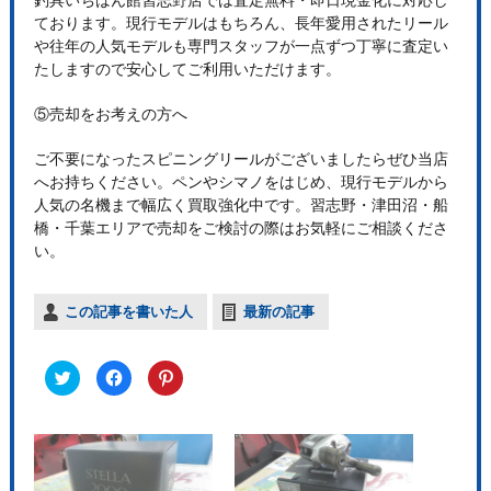
ております。現行モデルはもちろん、長年愛用されたリール
や往年の人気モデルも専門スタッフが一点ずつ丁寧に査定い
たしますので安心してご利用いただけます。
⑤売却をお考えの方へ
ご不要になったスピニングリールがございましたらぜひ当店
へお持ちください。ペンやシマノをはじめ、現行モデルから
人気の名機まで幅広く買取強化中です。習志野・津田沼・船
橋・千葉エリアで売却をご検討の際はお気軽にご相談くださ
い。
この記事を書いた人
最新の記事
ク
F
ク
リ
a
リ
ッ
c
ッ
ク
e
ク
し
b
し
て
o
て
T
o
P
w
k
i
i
で
n