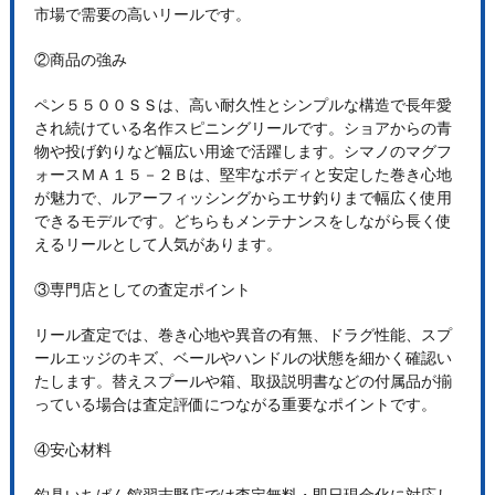
市場で需要の高いリールです。
②商品の強み
ペン５５００ＳＳは、高い耐久性とシンプルな構造で長年愛
され続けている名作スピニングリールです。ショアからの青
物や投げ釣りなど幅広い用途で活躍します。シマノのマグフ
ォースＭＡ１５－２Ｂは、堅牢なボディと安定した巻き心地
が魅力で、ルアーフィッシングからエサ釣りまで幅広く使用
できるモデルです。どちらもメンテナンスをしながら長く使
えるリールとして人気があります。
③専門店としての査定ポイント
リール査定では、巻き心地や異音の有無、ドラグ性能、スプ
ールエッジのキズ、ベールやハンドルの状態を細かく確認い
たします。替えスプールや箱、取扱説明書などの付属品が揃
っている場合は査定評価につながる重要なポイントです。
④安心材料
釣具いちばん館習志野店では査定無料・即日現金化に対応し