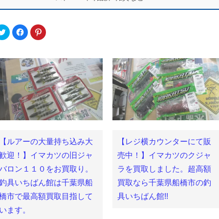
ク
Facebook
ク
リ
で
リ
ッ
共
ッ
ク
有
ク
し
す
し
て
る
て
Twitter
に
Pinterest
で
は
で
共
ク
共
有
リ
有
(新
ッ
(新
し
ク
し
い
し
い
ウ
て
ウ
ィ
く
ィ
ン
だ
ン
ド
さ
ド
ウ
い
ウ
で
(新
で
【ルアーの大量持ち込み大
【レジ横カウンターにて販
開
し
開
き
い
き
ま
ウ
ま
歓迎！】イマカツの旧ジャ
売中！】イマカツのクジャ
す)
ィ
す)
ン
バロン１１０をお買取り。
ラを買取しました。超高額
ド
ウ
釣具いちばん館は千葉県船
買取なら千葉県船橋市の釣
で
開
き
橋市で最高額買取目指して
具いちばん館!!
ま
す)
います。