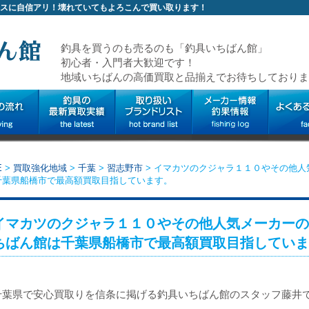
スに自信アリ！壊れていてもよろこんで買い取ります！
釣具を買うのも売るのも「釣具いちばん館」
初心者・入門者大歓迎です！
地域いちばんの高価買取と品揃えでお待ちしておりま
E
>
買取強化地域
>
千葉
>
習志野市
>
イマカツのクジャラ１１０やその他人
千葉県船橋市で最高額買取目指しています。
イマカツのクジャラ１１０やその他人気メーカーの
ちばん館は千葉県船橋市で最高額買取目指していま
千葉県で安心買取りを信条に掲げる釣具いちばん館のスタッフ藤井