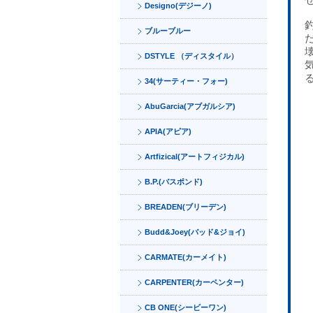
Designo(デジーノ)
ブルーブルー
DSTYLE （ディスタイル）
34(サーティー・フォー)
AbuGarcia(アブガルシア)
APIA(アピア)
Artfizical(アートフィジカル)
B.P.(バスポンド)
BREADEN(ブリーデン)
Budd&Joey(バッド&ジョイ)
CARMATE(カーメイト)
CARPENTER(カーペンター)
CB ONE(シービーワン)