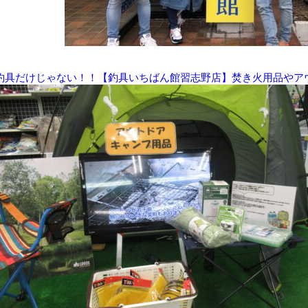
釣具だけじゃない！！【釣具いちばん館習志野店】焚き火用品やア