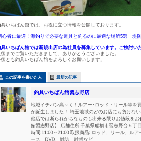
釣具いちばん館では、お役に立つ情報を公開しております。
初心者に最適！海釣りで必要な道具と釣るのに最適な場所5選｜堤
釣具いちばん館では新規出店の為社員を募集しています。ご検討い
最後までご覧いただきまして、ありがとうございました。
今後とも釣具いちばん館をよろしくお願いします。
この記事を書いた人
最新の記事
釣具いちばん館習志野店
地域イチバン高～く！ルアー･ロッド・リール等を買
が誕生しました！ 埼玉地域のどのお店にも負けな
他店では断られがちなものも出来る限りお値段をお
館習志野店】 店舗住所:千葉県船橋市習志野台５丁目21-18
時間:11:00～21:00 取扱商品: ロッド、リール
ース、DVD、雑誌、雑貨など