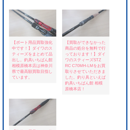
ッ
c
ッ
ク
e
ク
し
b
し
て
o
て
T
o
P
w
k
i
i
で
n
t
共
t
t
有
e
e
す
r
r
る
e
で
に
s
共
は
t
【ボート用品買取強化
【買取ができなかった
有
ク
で
中です！】ダイワのス
商品の処分を無料で行
(
リ
共
新
ッ
有
ティーズをまとめて品
っております！】ダイ
し
ク
(
い
し
新
出し。釣具いちばん館
ワのスティーズSTZ
ウ
て
し
相模原橋本店は神奈川
RC C70MH-LMをお買
ィ
く
い
ン
だ
ウ
県で最高額買取目指し
取りさせていただきま
ド
さ
ィ
ウ
い
ン
ています。
した。釣り具といえば
で
(
ド
釣具いちばん館 相模
開
新
ウ
き
し
で
原橋本店！
ま
い
開
す
ウ
き
)
ィ
ま
ン
す
ド
)
ウ
で
開
き
ま
す
)