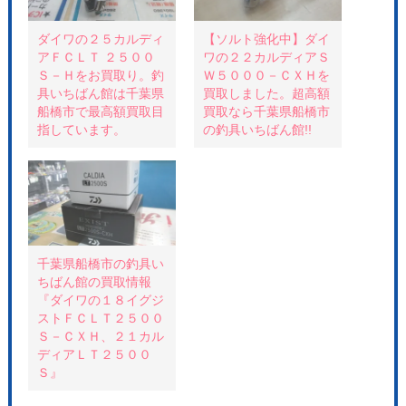
e
す
r
r
る
e
で
に
s
共
は
t
ダイワの２５カルディ
【ソルト強化中】ダイ
有
ク
で
アＦＣＬＴ ２５００
ワの２２カルディアＳ
(
リ
共
新
ッ
有
Ｓ－Ｈをお買取り。釣
Ｗ５０００－ＣＸＨを
し
ク
(
い
し
新
具いちばん館は千葉県
買取しました。超高額
ウ
て
し
船橋市で最高額買取目
買取なら千葉県船橋市
ィ
く
い
ン
だ
ウ
指しています。
の釣具いちばん館!!
ド
さ
ィ
ウ
い
ン
で
(
ド
開
新
ウ
き
し
で
ま
い
開
す
ウ
き
)
ィ
ま
ン
す
ド
)
ウ
で
千葉県船橋市の釣具い
開
き
ちばん館の買取情報
ま
『ダイワの１８イグジ
す
)
ストＦＣＬＴ２５００
Ｓ－ＣＸＨ、２１カル
ディアＬＴ２５００
Ｓ』