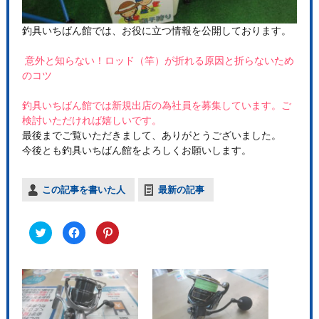
釣具いちばん館では、お役に立つ情報を公開しております。
意外と知らない！ロッド（竿）が折れる原因と折らないため
のコツ
釣具いちばん館では新規出店の為社員を募集しています。ご
検討いただければ嬉しいです。
最後までご覧いただきまして、ありがとうございました。
今後とも釣具いちばん館をよろしくお願いします。
この記事を書いた人
最新の記事
ク
F
ク
リ
a
リ
ッ
c
ッ
ク
e
ク
し
b
し
て
o
て
T
o
P
w
k
i
i
で
n
t
共
t
t
有
e