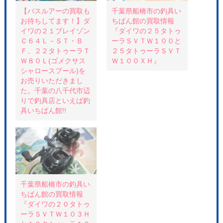
で
に
s
共
は
t
【バスルアーの買取も
千葉県船橋市の釣具い
有
ク
で
お待ちしてます！】ダ
ちばん館の買取情報
(
リ
共
新
ッ
有
イワの２１ブレイゾン
『ダイワの２５タトゥ
し
ク
(
い
し
新
Ｃ６４Ｌ－ＳＴ・Ｂ
ーラＳＶＴＷ１００と
ウ
て
し
Ｆ、２２タトゥーラＴ
２５タトゥーラＳＶＴ
ィ
く
い
ン
だ
ウ
Ｗ８０Ｌ(ゴメクサス
Ｗ１００ＸＨ』
ド
さ
ィ
ウ
い
ン
シャロースプール)を
で
(
ド
お売りいただきまし
開
新
ウ
き
し
で
た。千葉の八千代市辺
ま
い
開
す
ウ
き
りで釣具店といえば釣
)
ィ
ま
具いちばん館!!
ン
す
ド
)
ウ
で
開
き
ま
す
)
千葉県船橋市の釣具い
ちばん館の買取情報
『ダイワの２０タトゥ
ーラＳＶＴＷ１０３Ｈ