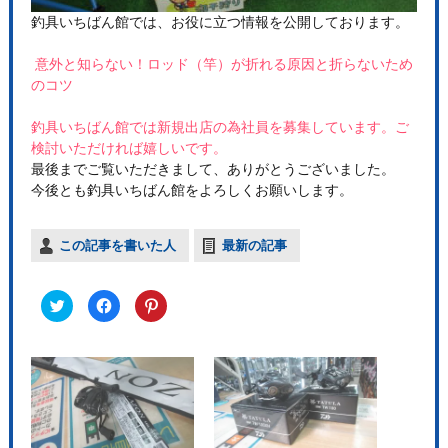
釣具いちばん館では、お役に立つ情報を公開しております。
意外と知らない！ロッド（竿）が折れる原因と折らないため
のコツ
釣具いちばん館では新規出店の為社員を募集しています。ご
検討いただければ嬉しいです。
最後までご覧いただきまして、ありがとうございました。
今後とも釣具いちばん館をよろしくお願いします。
この記事を書いた人
最新の記事
ク
F
ク
リ
a
リ
ッ
c
ッ
ク
e
ク
し
b
し
て
o
て
T
o
P
w
k
i
i
で
n
t
共
t
t
有
e
e
す
r
r
る
e