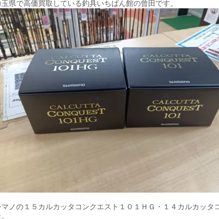
埼玉県で高価買取している釣具いちばん館の曾田です。
シマノの１５カルカッタコンクエスト１０１ＨＧ・１４カルカッタ
た。