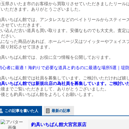
埼玉県さいたま市のお客様から買取りさせていただきましたリール
ていただきます。ありがとうございました。
釣具いちばん館では、アンタレスなどのベイトリールからスティー
取させていただきます。
使い込んだ古い道具も買い取ります。安価なものでも大丈夫。査定
ください。
気になった商品があれば、ホームページ又はツイッターやフェイス
る限り対応させて頂きます。
釣具いちばん館では、お役に立つ情報を公開しております。
初心者に最適！海釣りで必要な道具と釣るのに最適な場所5選｜堤
釣具いちばん館では社員を募集しています。ご検討いただければ嬉
釣具いちばん館では新規出店の為社員を募集しています。ご検討い
最後までご覧いただきまして、ありがとうございました。
今後とも釣具いちばん館をよろしくお願いします。
この記事を書いた人
最新の記事
釣具いちばん館大宮宮原店