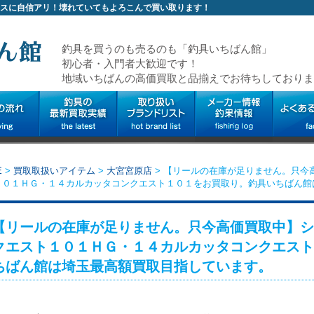
スに自信アリ！壊れていてもよろこんで買い取ります！
釣具を買うのも売るのも「釣具いちばん館」
初心者・入門者大歓迎です！
地域いちばんの高価買取と品揃えでお待ちしておりま
E
>
買取取扱いアイテム
>
大宮宮原店
>
【リールの在庫が足りません。只今
１０１ＨＧ・１４カルカッタコンクエスト１０１をお買取り。釣具いちばん館
【リールの在庫が足りません。只今高価買取中】シ
クエスト１０１ＨＧ・１４カルカッタコンクエスト
ちばん館は埼玉最高額買取目指しています。