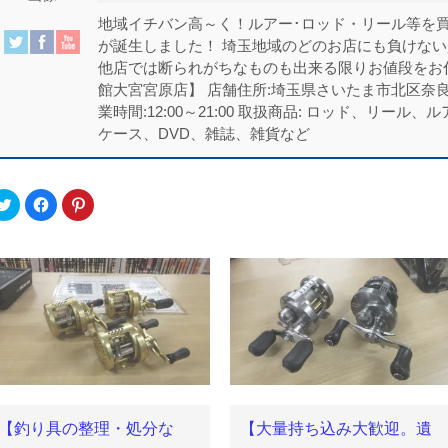
地域イチバン高～く！ルアー･ロッド・リール等を買
が誕生しました！ 埼玉地域のどのお店にも負けな
他店では断られがちなものも出来る限りお値段をお
館大宮宮原店】 店舗住所:埼玉県さいたま市北区奈良町51-4
業時間:12:00～21:00 取扱商品: ロッド、リー
ケース、DVD、雑誌、雑貨など
ク
Facebook
ク
リ
で
リ
ッ
共
ッ
ク
有
ク
し
す
し
て
る
て
Twitter
に
Pinterest
で
は
で
共
ク
共
有
リ
有
(新
ッ
(新
し
ク
し
い
し
い
ウ
て
ウ
ィ
く
ィ
ン
だ
ン
ド
さ
ド
ウ
い
ウ
で
(新
で
【釣り具の整理・処分な
【大量持ち込み大歓迎。遺
開
し
開
き
い
き