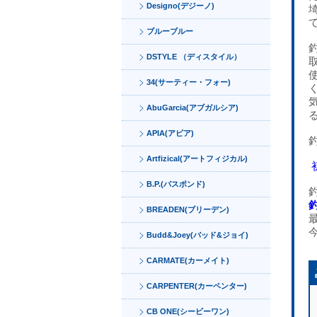
Designo(デジーノ)
ブルーブルー
DSTYLE （ディスタイル）
34(サーティー・フォー)
AbuGarcia(アブガルシア)
APIA(アピア)
Artfizical(アートフィジカル)
B.P.(バスポンド)
BREADEN(ブリーデン)
Budd&Joey(バッド&ジョイ)
CARMATE(カーメイト)
CARPENTER(カーペンター)
CB ONE(シービーワン)