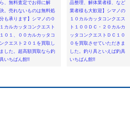
ま
ウ
ま
ら、無料査定でお得に解
品整理、解体業者様、など
す)
ィ
す)
ン
決。売れないものは無料処
業者様も大歓迎】シマノの
ド
ウ
分も承ります】シマノの０
１０カルカッタコンクエス
で
開
き
１カルカッタコンクエスト
ト１００ＤＣ・２０カルカ
ま
す)
１０１、００カルカッタコ
ッタコンクエストＤＣ１０
ンクエスト２０１を買取し
０を買取させていただきま
ました。超高額買取なら釣
した。釣り具といえば釣具
具いちばん館!!
いちばん館!!