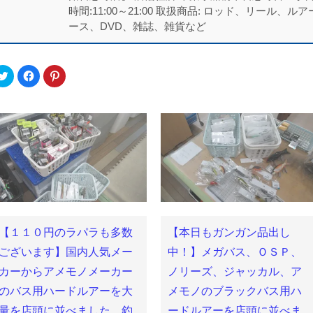
時間:11:00～21:00 取扱商品: ロッド、リール
ース、DVD、雑誌、雑貨など
ク
Facebook
ク
リ
で
リ
ッ
共
ッ
ク
有
ク
し
す
し
て
る
て
Twitter
に
Pinterest
で
は
で
共
ク
共
有
リ
有
(新
ッ
(新
し
ク
し
い
し
い
ウ
て
ウ
ィ
く
ィ
ン
だ
ン
ド
さ
ド
ウ
い
ウ
で
(新
で
【１１０円のラパラも多数
【本日もガンガン品出し
開
し
開
き
い
き
ま
ウ
ま
ございます】国内人気メー
中！】メガバス、ＯＳＰ、
す)
ィ
す)
ン
カーからアメモノメーカー
ノリーズ、ジャッカル、ア
ド
ウ
のバス用ハードルアーを大
メモノのブラックバス用ハ
で
開
き
量を店頭に並べました。釣
ードルアーを店頭に並べま