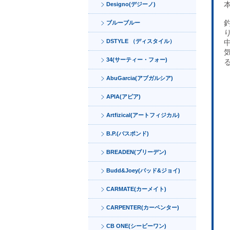
Designo(デジーノ)
ブルーブルー
DSTYLE （ディスタイル）
34(サーティー・フォー)
AbuGarcia(アブガルシア)
APIA(アピア)
Artfizical(アートフィジカル)
B.P.(バスポンド)
BREADEN(ブリーデン)
Budd&Joey(バッド&ジョイ)
CARMATE(カーメイト)
CARPENTER(カーペンター)
CB ONE(シービーワン)