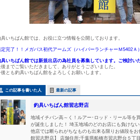
釣具いちばん館では、お役に立つ情報を公開しております。
鑑定完了！！メガバス初代アームズ（ハイパーランチャーＭ5402
釣具いちばん館では新規出店の為社員を募集しています。ご検討い
最後までご覧いただきまして、ありがとうございました。
今後とも釣具いちばん館をよろしくお願いします。
この記事を書いた人
最新の記事
釣具いちばん館習志野店
地域イチバン高～く！ルアー･ロッド・リール等を買
が誕生しました！ 埼玉地域のどのお店にも負けな
他店では断られがちなものも出来る限りお値段をお
館習志野店】 店舗住所:千葉県船橋市習志野台５丁目21-18