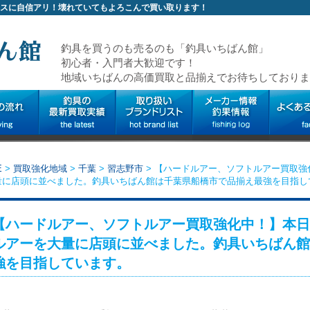
スに自信アリ！壊れていてもよろこんで買い取ります！
釣具を買うのも売るのも「釣具いちばん館」
初心者・入門者大歓迎です！
地域いちばんの高価買取と品揃えでお待ちしておりま
E
>
買取強化地域
>
千葉
>
習志野市
>
【ハードルアー、ソフトルアー買取強
量に店頭に並べました。釣具いちばん館は千葉県船橋市で品揃え最強を目指し
【ハードルアー、ソフトルアー買取強化中！】本日
ルアーを大量に店頭に並べました。釣具いちばん館
強を目指しています。