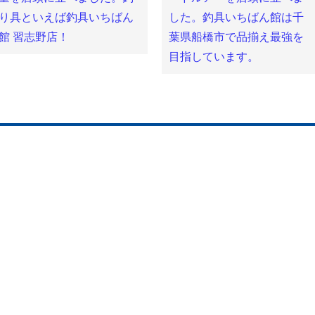
ま
す)
り具といえば釣具いちばん
した。釣具いちばん館は千
館 習志野店！
葉県船橋市で品揃え最強を
目指しています。