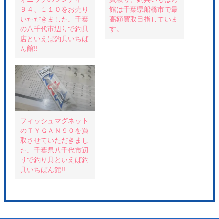
し
ク
(
い
し
新
９４、１１０をお売り
館は千葉県船橋市で最
ウ
て
し
いただきました。千葉
高額買取目指していま
ィ
く
い
ン
だ
ウ
の八千代市辺りで釣具
す。
ド
さ
ィ
ウ
い
ン
店といえば釣具いちば
で
(
ド
ん館!!
開
新
ウ
き
し
で
ま
い
開
す
ウ
き
)
ィ
ま
ン
す
ド
)
ウ
で
開
き
ま
フィッシュマグネット
す
)
のＴＹＧＡＮ９０を買
取させていただきまし
た。千葉県八千代市辺
りで釣り具といえば釣
具いちばん館!!