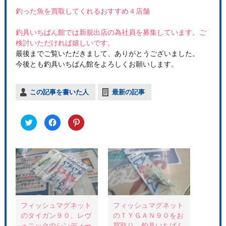
釣った魚を買取してくれるおすすめ４店舗
釣具いちばん館では新規出店の為社員を募集しています。ご
検討いただければ嬉しいです。
最後までご覧いただきまして、ありがとうございました。
今後とも釣具いちばん館をよろしくお願いします。
この記事を書いた人
最新の記事
ク
F
ク
リ
a
リ
ッ
c
ッ
ク
e
ク
し
b
し
て
o
て
T
o
P
w
k
i
i
で
n
t
共
t
t
有
e
e
す
r
r
る
e
で
に
s
共
は
t
フィッシュマグネット
フィッシュマグネット
有
ク
で
のタイガン９０、レヴ
のＴＹＧＡＮ９０をお
(
リ
共
新
ッ
有
ォニックのシンディー
買取り。釣具いちばん