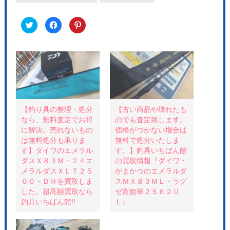
ク
F
ク
リ
a
リ
ッ
c
ッ
ク
e
ク
し
b
し
て
o
て
T
o
P
w
k
i
i
で
n
t
共
t
t
有
e
e
す
r
r
る
e
で
に
s
共
は
t
【釣り具の整理・処分
【古い商品や壊れたも
有
ク
で
なら、無料査定でお得
のでも査定致します。
(
リ
共
新
ッ
有
に解決。売れないもの
価格がつかない場合は
し
ク
(
い
し
新
は無料処分も承りま
無料で処分いたしま
ウ
て
し
す】ダイワのエメラル
す。】釣具いちばん館
ィ
く
い
ン
だ
ウ
ダスＸ８３Ｍ・２４エ
の買取情報『ダイワ・
ド
さ
ィ
ウ
い
ン
メラルダスＸＬＴ２５
がまかつのエメラルダ
で
(
ド
００－ＤＨを買取しま
スＭＸ８３ＭＬ・ラグ
開
新
ウ
き
し
で
した。超高額買取なら
ゼ宵姫華２Ｓ６２Ｕ
ま
い
開
す
ウ
き
釣具いちばん館!!
Ｌ』
)
ィ
ま
ン
す
ド
)
ウ