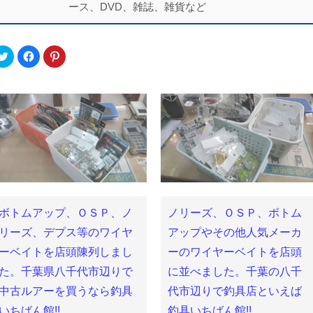
ース、DVD、雑誌、雑貨など
ク
Facebook
ク
リ
で
リ
ッ
共
ッ
ク
有
ク
し
す
し
て
る
て
Twitter
に
Pinterest
で
は
で
共
ク
共
有
リ
有
(新
ッ
(新
し
ク
し
い
し
い
ウ
て
ウ
ィ
く
ィ
ン
だ
ン
ド
さ
ド
ウ
い
ウ
で
(新
で
ボトムアップ、ＯＳＰ、ノ
ノリーズ、ＯＳＰ、ボトム
開
し
開
き
い
き
ま
ウ
ま
リーズ、デプス等のワイヤ
アップやその他人気メーカ
す)
ィ
す)
ン
ーベイトを店頭陳列しまし
ーのワイヤーベイトを店頭
ド
ウ
た。千葉県八千代市辺りで
に並べました。千葉の八千
で
開
き
中古ルアーを買うなら釣具
代市辺りで釣具店といえば
ま
す)
いちばん館!!
釣具いちばん館!!