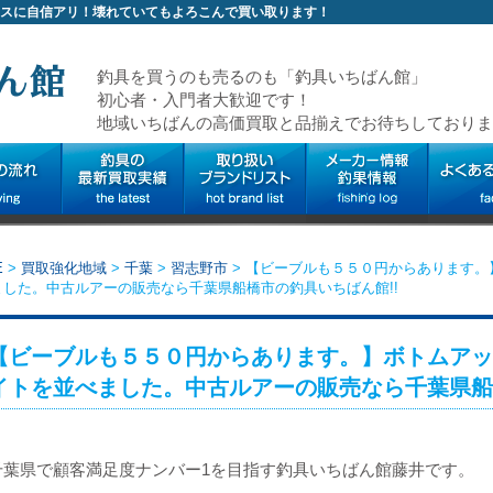
スに自信アリ！壊れていてもよろこんで買い取ります！
釣具を買うのも売るのも「釣具いちばん館」
初心者・入門者大歓迎です！
地域いちばんの高価買取と品揃えでお待ちしておりま
E
>
買取強化地域
>
千葉
>
習志野市
>
【ビーブルも５５０円からあります。
ました。中古ルアーの販売なら千葉県船橋市の釣具いちばん館!!
【ビーブルも５５０円からあります。】ボトムアッ
イトを並べました。中古ルアーの販売なら千葉県船
千葉県で顧客満足度ナンバー1を目指す釣具いちばん館藤井です。