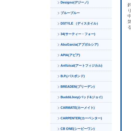
Designo(デジーノ)
ブルーブルー
DSTYLE （ディスタイル）
34(サーティー・フォー)
AbuGarcia(アブガルシア)
APIA(アピア)
Artfizical(アートフィジカル)
B.P.(バスポンド)
BREADEN(ブリーデン)
Budd&Joey(バッド&ジョイ)
CARMATE(カーメイト)
CARPENTER(カーペンター)
CB ONE(シービーワン)