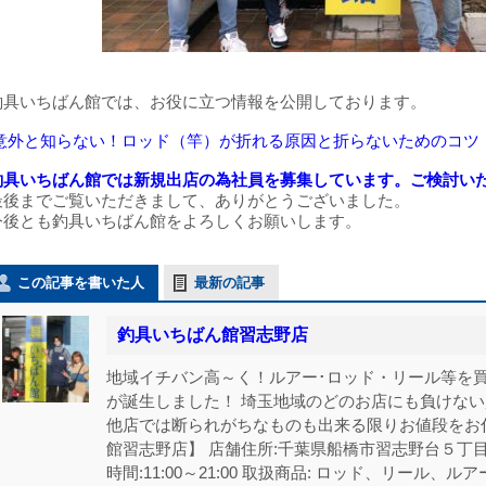
釣具いちばん館では、お役に立つ情報を公開しております。
意外と知らない！ロッド（竿）が折れる原因と折らないためのコツ
釣具いちばん館では新規出店の為社員を募集しています。ご検討い
最後までご覧いただきまして、ありがとうございました。
今後とも釣具いちばん館をよろしくお願いします。
この記事を書いた人
最新の記事
釣具いちばん館習志野店
地域イチバン高～く！ルアー･ロッド・リール等を買
が誕生しました！ 埼玉地域のどのお店にも負けな
他店では断られがちなものも出来る限りお値段をお
館習志野店】 店舗住所:千葉県船橋市習志野台５丁目21-18
時間:11:00～21:00 取扱商品: ロッド、リール