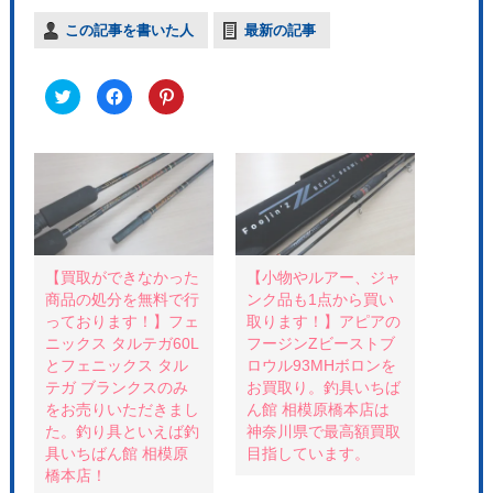
この記事を書いた人
最新の記事
ク
F
ク
リ
a
リ
ッ
c
ッ
ク
e
ク
し
b
し
て
o
て
T
o
P
w
k
i
i
で
n
t
共
t
t
有
e
e
す
r
r
る
e
で
に
s
共
は
t
【買取ができなかった
【小物やルアー、ジャ
有
ク
で
商品の処分を無料で行
ンク品も1点から買い
(
リ
共
新
ッ
有
っております！】フェ
取ります！】アピアの
し
ク
(
い
し
新
ニックス タルテガ60L
フージンZビーストブ
ウ
て
し
とフェニックス タル
ロウル93MHボロンを
ィ
く
い
ン
だ
ウ
テガ ブランクスのみ
お買取り。釣具いちば
ド
さ
ィ
ウ
い
ン
をお売りいただきまし
ん館 相模原橋本店は
で
(
ド
た。釣り具といえば釣
神奈川県で最高額買取
開
新
ウ
き
し
で
具いちばん館 相模原
目指しています。
ま
い
開
す
ウ
き
橋本店！
)
ィ
ま