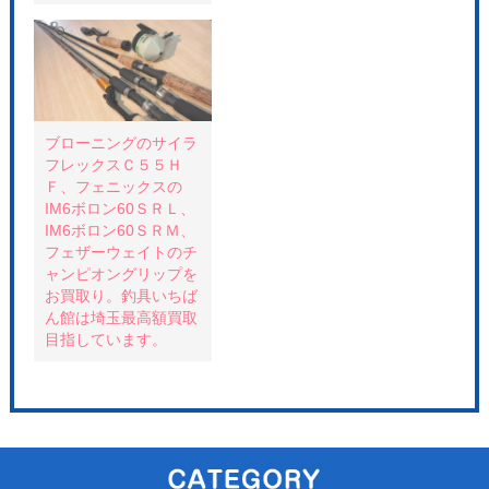
ン
す
ド
)
ウ
で
開
き
ま
す
)
ブローニングのサイラ
フレックスＣ５５Ｈ
Ｆ、フェニックスの
IM6ボロン60ＳＲＬ、
IM6ボロン60ＳＲＭ、
フェザーウェイトのチ
ャンピオングリップを
お買取り。釣具いちば
ん館は埼玉最高額買取
目指しています。