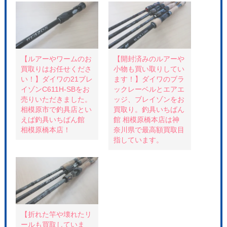
て
o
て
T
o
P
w
k
i
i
で
n
t
共
t
t
有
e
e
す
r
r
る
e
で
に
s
共
は
t
【ルアーやワームのお
【開封済みのルアーや
有
ク
で
買取りはお任せくださ
小物も買い取りしてい
(
リ
共
新
ッ
有
い！】ダイワの21ブレ
ます！】ダイワのブラ
し
ク
(
い
し
新
イゾンC611H-SBをお
ックレーベルとエアエ
ウ
て
し
売りいただきました。
ッジ、ブレイゾンをお
ィ
く
い
ン
だ
ウ
相模原市で釣具店とい
買取り。釣具いちばん
ド
さ
ィ
ウ
い
ン
えば釣具いちばん館
館 相模原橋本店は神
で
(
ド
相模原橋本店！
奈川県で最高額買取目
開
新
ウ
き
し
で
指しています。
ま
い
開
す
ウ
き
)
ィ
ま
ン
す
ド
)
ウ
で
開
き
ま
す
)
【折れた竿や壊れたリ
ールも買取していま