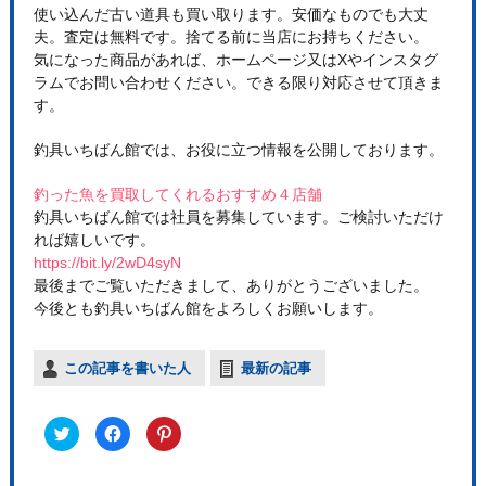
使い込んだ古い道具も買い取ります。安価なものでも大丈
夫。査定は無料です。捨てる前に当店にお持ちください。
気になった商品があれば、ホームページ又はXやインスタグ
ラムでお問い合わせください。できる限り対応させて頂きま
す。
釣具いちばん館では、お役に立つ情報を公開しております。
釣った魚を買取してくれるおすすめ４店舗
釣具いちばん館では社員を募集しています。ご検討いただけ
れば嬉しいです。
https://bit.ly/2wD4syN
最後までご覧いただきまして、ありがとうございました。
今後とも釣具いちばん館をよろしくお願いします。
この記事を書いた人
最新の記事
ク
F
ク
リ
a
リ
ッ
c
ッ
ク
e
ク
し
b
し