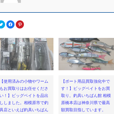
ク
Facebook
ク
リ
で
リ
ッ
共
ッ
ク
有
ク
し
す
し
て
る
て
Twitter
に
Pinterest
で
は
で
共
ク
共
有
リ
有
(新
ッ
(新
し
ク
し
い
し
い
ウ
て
ウ
ィ
く
ィ
ン
だ
ン
ド
さ
ド
ウ
い
ウ
で
(新
で
【使用済みの小物やワーム
【ボート用品買取強化中で
開
し
開
き
い
き
ま
ウ
ま
もお買取りはお任せくださ
す！】ビッグベイトをお買
す)
ィ
す)
ン
い！】ビッグベイトを品出
取り。釣具いちばん館 相模
ド
ウ
ししました。相模原市で釣
原橋本店は神奈川県で最高
で
開
き
具店といえば釣具いちばん
額買取目指しています。
ま