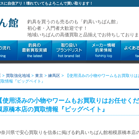
スに自信アリ！壊れていてもよろこんで買い取ります！
釣具を買うのも売るのも「釣具いちばん館」
初心者・入門者大歓迎です！
地域いちばんの高価買取と品揃えでお待ちしておりま
E
>
買取強化地域
>
東京
>
練馬区
>
【使用済みの小物やワームもお買取りは
買取情報『ビッグベイト』
【使用済みの小物やワームもお買取りはお任せくだ
模原橋本店の買取情報『ビッグベイト』
神奈川県で安心買取りを信条に掲げる釣具いちばん館相模原橋本店