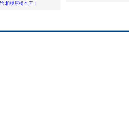
す)
館 相模原橋本店！