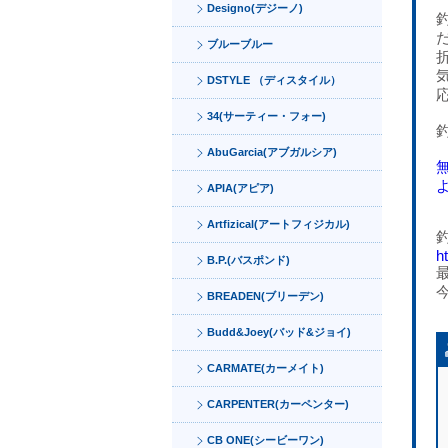
Designo(デジーノ)
ブルーブルー
DSTYLE （ディスタイル）
34(サーティー・フォー)
AbuGarcia(アブガルシア)
APIA(アピア)
Artfizical(アートフィジカル)
h
B.P.(バスポンド)
BREADEN(ブリーデン)
Budd&Joey(バッド&ジョイ)
CARMATE(カーメイト)
CARPENTER(カーペンター)
CB ONE(シービーワン)