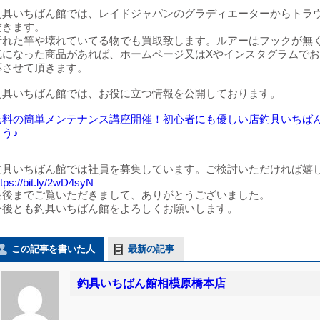
釣具いちばん館では、レイドジャパンのグラディエーターからトラ
だきます。
折れた竿や壊れていてる物でも買取致します。ルアーはフックが無く
気になった商品があれば、ホームページ又はXやインスタグラムで
応させて頂きます。
釣具いちばん館では、お役に立つ情報を公開しております。
無料の簡単メンテナンス講座開催！初心者にも優しい店釣具いちば
よう♪
釣具いちばん館では社員を募集しています。ご検討いただければ嬉
ttps://bit.ly/2wD4syN
最後までご覧いただきまして、ありがとうございました。
今後とも釣具いちばん館をよろしくお願いします。
この記事を書いた人
最新の記事
釣具いちばん館相模原橋本店