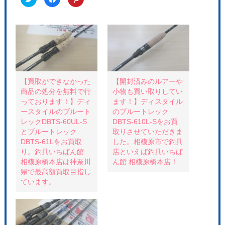
リ
a
リ
ッ
c
ッ
ク
e
ク
し
b
し
て
o
て
T
o
P
w
k
i
i
で
n
t
共
t
t
有
e
e
す
r
r
る
e
で
に
s
共
は
t
【買取ができなかった
【開封済みのルアーや
有
ク
で
商品の処分を無料で行
小物も買い取りしてい
(
リ
共
新
ッ
有
っております！】ディ
ます！】ディスタイル
し
ク
(
い
し
新
ースタイルのブルート
のブルートレック
ウ
て
し
レックDBTS-60UL-S
DBTS-610L-Sをお買
ィ
く
い
ン
だ
ウ
とブルートレック
取りさせていただきま
ド
さ
ィ
ウ
い
ン
DBTS-61Lをお買取
した。相模原市で釣具
で
(
ド
り。釣具いちばん館
店といえば釣具いちば
開
新
ウ
き
し
で
相模原橋本店は神奈川
ん館 相模原橋本店！
ま
い
開
す
ウ
き
県で最高額買取目指し
)
ィ
ま
ています。
ン
す
ド
)
ウ
で
開
き
ま